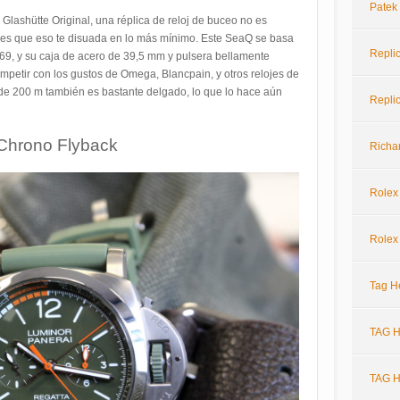
Patek
Glashütte Original, una réplica de reloj de buceo no es
ejes que eso te disuada en lo más mínimo. Este SeaQ se basa
Repli
69, y su caja de acero de 39,5 mm y pulsera bellamente
petir con los gustos de Omega, Blancpain, y otros relojes de
 de 200 m también es bastante delgado, lo que lo hace aún
Repli
 Chrono Flyback
Richar
Rolex
Rolex
Tag H
TAG H
TAG H