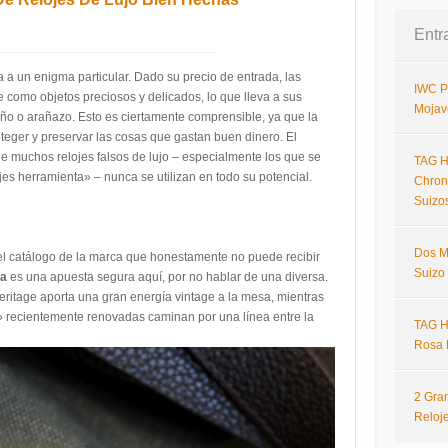
Entr
ta a un enigma particular. Dado su precio de entrada, las
IWC P
e como objetos preciosos y delicados, lo que lleva a sus
Mojav
ño o arañazo. Esto es ciertamente comprensible, ya que la
teger y preservar las cosas que gastan buen dinero. El
e muchos relojes falsos de lujo – especialmente los que se
TAG H
jes herramienta» – nunca se utilizan en todo su potencial.
Chron
Suizo
Dos M
l catálogo de la marca que honestamente no puede recibir
Suizo
ca
es una apuesta segura aquí, por no hablar de una diversa.
eritage aporta una gran energía vintage a la mesa, mientras
 recientemente renovadas caminan por una línea entre la
TAG H
Rosa 
2 Gra
Reloj