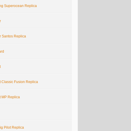
ling Superocean Replica
r
r Santos Replica
ard
t
 Classic Fusion Replica
t MP Replica
g Pilot Replica