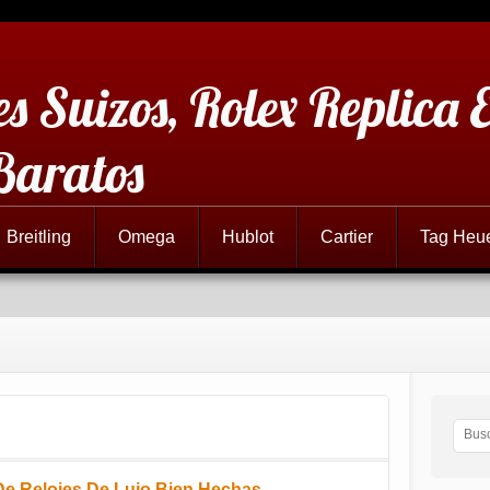
es Suizos, Rolex Replica 
Baratos
Breitling
Omega
Hublot
Cartier
Tag Heu
De Relojes De Lujo Bien Hechas