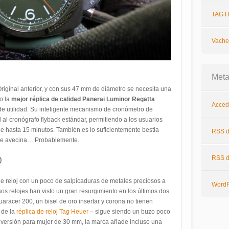
TAG H
Vache
Met
Original anterior, y con sus 47 mm de diámetro se necesita una
o la
mejor réplica de calidad Panerai Luminor Regatta
Acced
de utilidad. Su inteligente mecanismo de cronómetro de
al cronógrafo flyback estándar, permitiendo a los usuarios
de hasta 15 minutos. También es lo suficientemente bestia
RSS
d
 se avecina… Probablemente.
RSS
d
0
 reloj con un poco de salpicaduras de metales preciosos a
WordP
os relojes han visto un gran resurgimiento en los últimos dos
aracer 200, un bisel de oro insertar y corona no tienen
 de la
réplica de reloj Tag Heuer
– sigue siendo un buzo poco
u versión para mujer de 30 mm, la marca añade incluso una