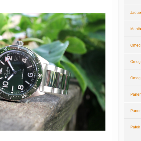
Jaque
Montb
Omeg
Omega
Omega
Paner
Paner
Patek 