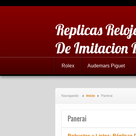
Replicas Reloj
De Imitacion 
Rolex
Audemars Piguet
Navegando:
Inicio
Panerai
Panerai
Robustos y Listos: Réplicas 