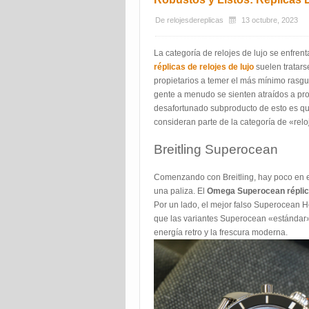
De
relojesdereplicas
13 octubre, 2023
La categoría de relojes de lujo se enfren
réplicas de relojes de lujo
suelen tratars
propietarios a temer el más mínimo rasgu
gente a menudo se sienten atraídos a pro
desafortunado subproducto de esto es qu
consideran parte de la categoría de «relo
Breitling Superocean
Comenzando con Breitling, hay poco en e
una paliza. El
Omega Superocean répli
Por un lado, el mejor falso Superocean H
que las variantes Superocean «estándar»
energía retro y la frescura moderna.