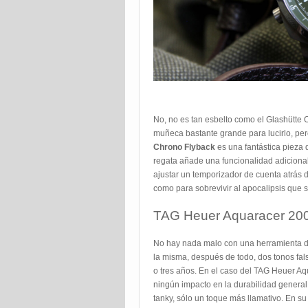
No, no es tan esbelto como el Glashütte 
muñeca bastante grande para lucirlo, per
Chrono Flyback
es una fantástica pieza 
regata añade una funcionalidad adicional 
ajustar un temporizador de cuenta atrás 
como para sobrevivir al apocalipsis que
TAG Heuer Aquaracer 20
No hay nada malo con una herramienta de
la misma, después de todo, dos tonos fals
o tres años. En el caso del TAG Heuer Aqu
ningún impacto en la durabilidad general
tanky, sólo un toque más llamativo. En s