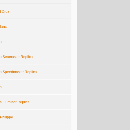
t Droz
lanc
a
 Seamaster Replica
 Speedmaster Replica
ai
ai Luminor Replica
Philippe