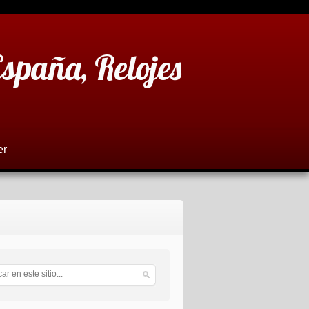
España, Relojes
er