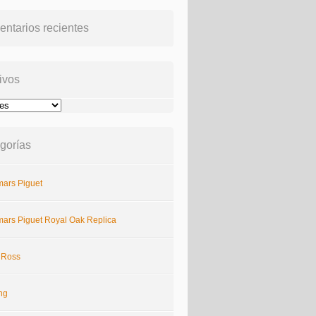
ntarios recientes
ivos
gorías
ars Piguet
ars Piguet Royal Oak Replica
& Ross
ing