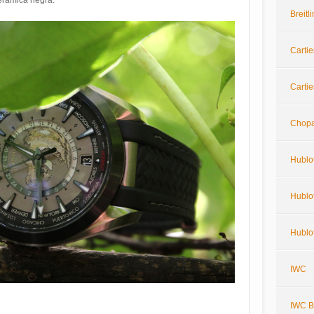
cerámica negra.
Breit
Cartie
Cartie
Chop
Hublo
Hublot
Hublo
IWC
IWC Bi