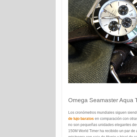
Omega Seamaster Aqua Te
Los cronómetros mundiales siguen siend
de lujo baratos
en comparación con otras
no son pequeñas unidades elegantes desti
150M World Timer ha recibido un par de a