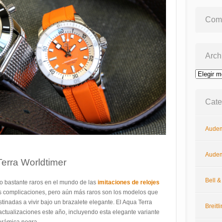
Come
Arch
Archivos
Cate
Audem
Audem
rra Worldtimer
Bell 
o bastante raros en el mundo de las
imitaciones de relojes
 complicaciones, pero aún más raros son los modelos que
nadas a vivir bajo un brazalete elegante. El Aqua Terra
Breitl
ctualizaciones este año, incluyendo esta elegante variante