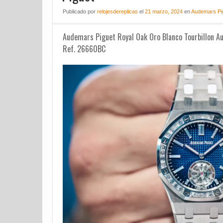
Publicado
por
relojesdereplicas
el
21 marzo, 2024
en
Audemars Pi
Audemars Piguet Royal Oak Oro Blanco Tourbillon 
Ref. 26660BC