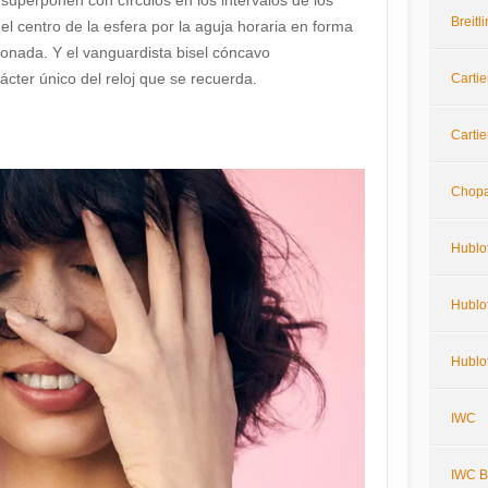
superponen con círculos en los intervalos de los
Breit
el centro de la esfera por la aguja horaria en forma
onada. Y el vanguardista bisel cóncavo
ácter único del reloj que se recuerda.
Cartie
Cartie
Chop
Hublo
Hublot
Hublo
IWC
IWC Bi