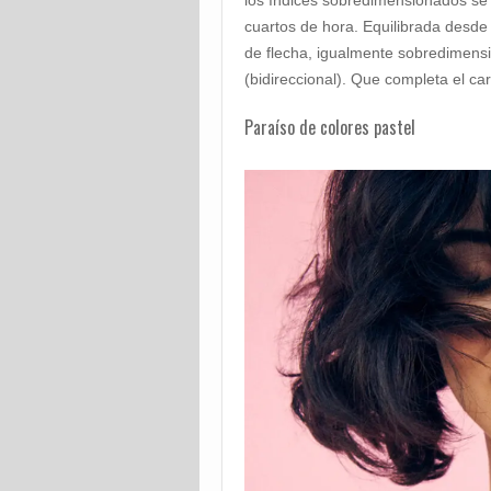
los índices sobredimensionados se 
cuartos de hora. Equilibrada desde 
de flecha, igualmente sobredimensi
(bidireccional). Que completa el car
Paraíso de colores pastel