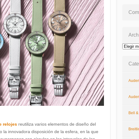
Come
Arch
Archivos
Cate
Audem
Audem
Bell 
e relojes
reutiliza varios elementos de diseño del
Breitl
la innovadora disposición de la esfera, en la que