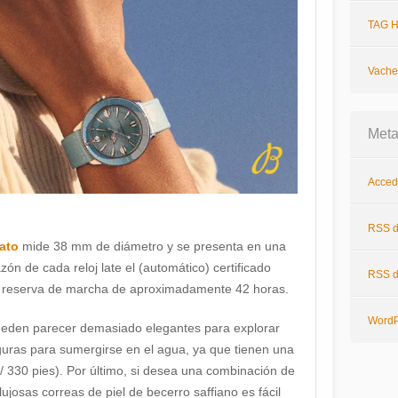
TAG H
Vache
Met
Acced
RSS
d
rato
mide 38 mm de diámetro y se presenta en una
zón de cada reloj late el (automático) certificado
RSS
d
a reserva de marcha de aproximadamente 42 horas.
WordP
pueden parecer demasiado elegantes para explorar
guras para sumergirse en el agua, ya que tienen una
/ 330 pies). Por último, si desea una combinación de
ujosas correas de piel de becerro saffiano es fácil