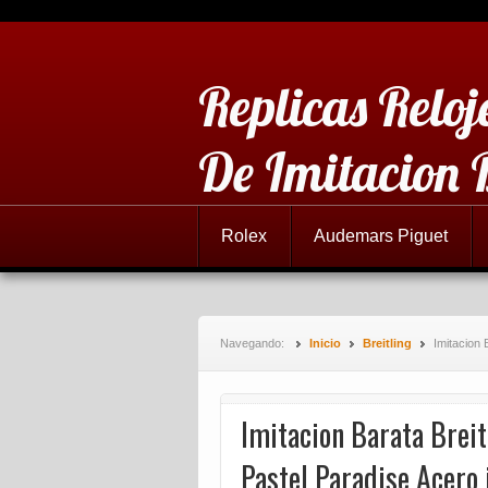
Replicas Reloj
De Imitacion 
Rolex
Audemars Piguet
Navegando:
Inicio
Breitling
Imitacion 
Imitacion Barata Breit
Pastel Paradise Acero 