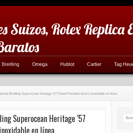
es Suizos, Rolex Replica 
Baratos
Breitling
Omega
Hublot
Cartier
Tag Heu
Barata Breitling Superocean Heritage ’57 Pastel Paradise Acero inoxidable en línea
ling Superocean Heritage ’57
inoxidable en línea