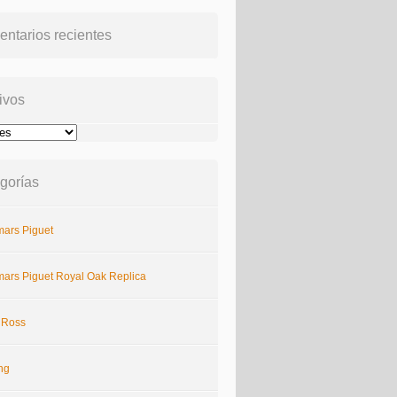
ntarios recientes
ivos
gorías
ars Piguet
ars Piguet Royal Oak Replica
& Ross
ing