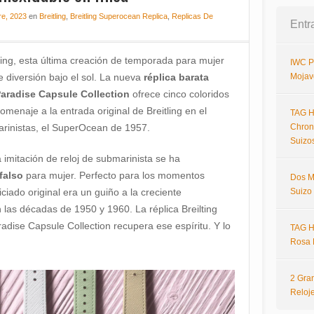
re, 2023
en
Breitling
,
Breitling Superocean Replica
,
Replicas De
Entr
ling, esta última creación de temporada para mujer
IWC P
diversión bajo el sol. La nueva
réplica barata
Mojav
Paradise Capsule Collection
ofrece cinco coloridos
menaje a la entrada original de Breitling en el
TAG H
arinistas, el SuperOcean de 1957.
Chron
Suizo
imitación de reloj de submarinista se ha
 falso
para mujer. Perfecto para los momentos
Dos M
iado original era un guiño a la creciente
Suizo
n las décadas de 1950 y 1960. La réplica Breilting
adise Capsule Collection recupera ese espíritu. Y lo
TAG H
Rosa 
2 Gra
Reloj