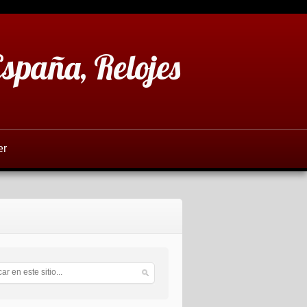
España, Relojes
er