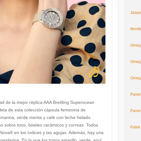
Jaque
Montb
Omeg
Omega
Omega
Paner
dad de la mejor réplica AAA Breitling Superocean
aleta de esta colección cápsula femenina de
Paner
marina, verde menta y café con leche helado.
no sobre tono, biseles cerámicos y correas. Todos
Patek 
Nova® en los índices y las agujas. Además, hay una
 mandarina. En la que los tonos amarillo, verde, azul,