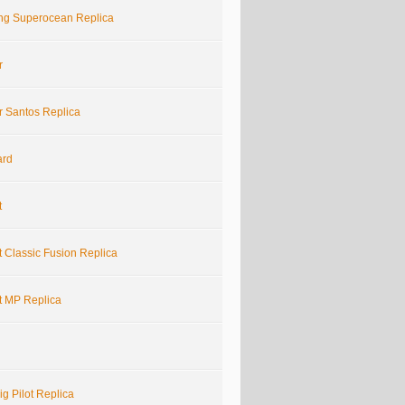
ling Superocean Replica
r
r Santos Replica
ard
t
 Classic Fusion Replica
t MP Replica
g Pilot Replica