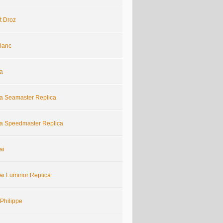
t Droz
lanc
a
 Seamaster Replica
 Speedmaster Replica
ai
ai Luminor Replica
Philippe