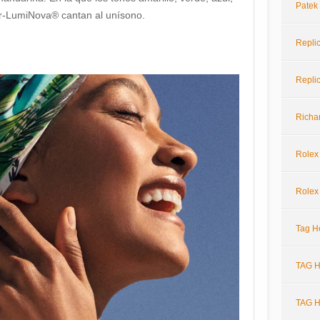
Patek
per-LumiNova® cantan al unísono.
Repli
Repli
Richar
Rolex
Rolex
Tag H
TAG H
TAG H