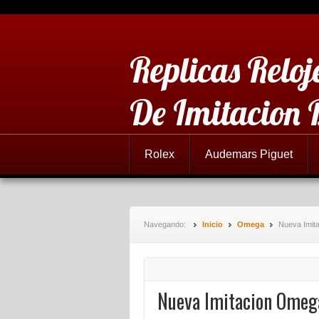
Replicas Reloj
De Imitacion 
Rolex
Audemars Piguet
Navegando:
Inicio
Omega
Nueva Imit
Nueva Imitacion Ome