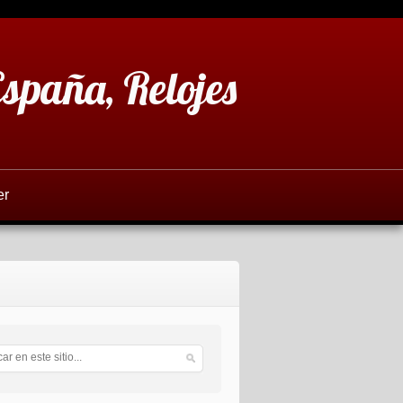
España, Relojes
er