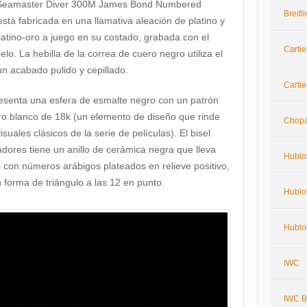
a Seamaster Diver 300M James Bond Numbered
Breit
stá fabricada en una llamativa aleación de platino y
latino-oro a juego en su costado, grabada con el
Cartie
o. La hebilla de la correa de cuero negro utiliza el
un acabado pulido y cepillado.
Cartie
esenta una esfera de esmalte negro con un patrón
oro blanco de 18k (un elemento de diseño que rinde
Chop
uales clásicos de la serie de películas). El bisel
eadores tiene un anillo de cerámica negra que lleva
Hublo
con números arábigos plateados en relieve positivo,
n forma de triángulo a las 12 en punto.
Hublot
Hublo
IWC
IWC Bi