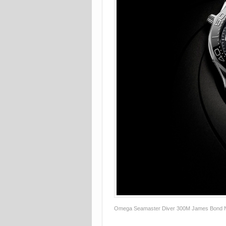
Omega Seamaster Diver 300M James Bond Nu