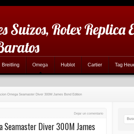
es Suizos, Rolex Replica 
Baratos
Breitling
Omega
Hublot
Cartier
Tag Heu
acion Omega Seamaster Diver 300M James Bond Edition
Dejar un comentario
ga Seamaster Diver 300M James