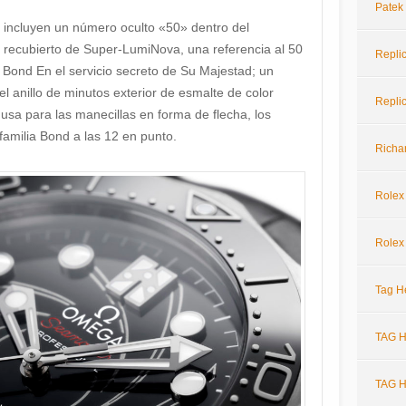
Patek
a incluyen un número oculto «50» dentro del
 recubierto de Super-LumiNova, una referencia al 50
Repli
 Bond En el servicio secreto de Su Majestad; un
el anillo de minutos exterior de esmalte de color
Repli
usa para las manecillas en forma de flecha, los
familia Bond a las 12 en punto.
Richar
Rolex
Rolex
Tag H
TAG H
TAG H