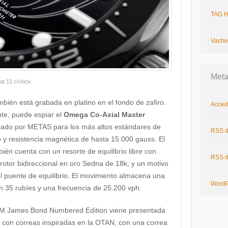
TAG H
Vache
Met
t 12 o’clock.
ién está grabada en platino en el fondo de zafiro.
Acced
nte, puede espiar el
Omega Co-Axial Master
ficado por METAS para los más altos estándares de
RSS
d
o y resistencia magnética de hasta 15.000 gauss. El
én cuenta con un resorte de equilibrio libre con
RSS
d
n rotor bidireccional en oro Sedna de 18k; y un motivo
el puente de equilibrio. El movimiento almacena una
WordP
n 35 rubíes y una frecuencia de 25.200 vph.
00M James Bond Numbered Edition viene presentada
” con correas inspiradas en la OTAN, con una correa