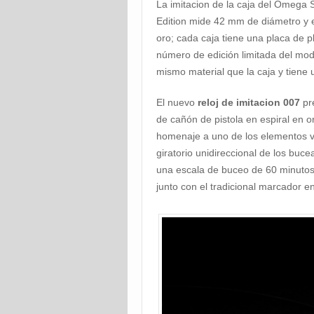
La imitacion de la caja del Omeg
Edition mide 42 mm de diámetro y e
oro; cada caja tiene una placa de p
número de edición limitada del model
mismo material que la caja y tiene 
El nuevo
reloj de imitacion 007
pr
de cañón de pistola en espiral en 
homenaje a uno de los elementos vis
giratorio unidireccional de los buc
una escala de buceo de 60 minutos 
junto con el tradicional marcador e