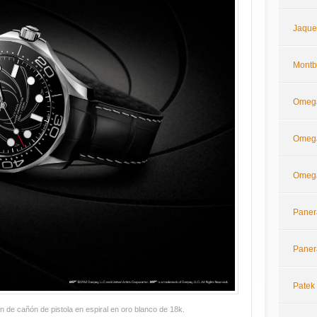
Jaque
Montb
Omeg
Omega
Omega
Paner
Paner
Patek 
 de cañón de pistola en espiral en oro blanco de 18k.