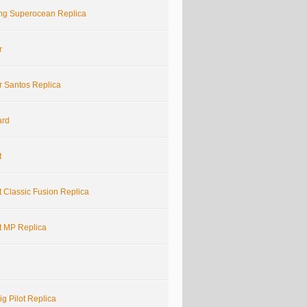
ling Superocean Replica
r
r Santos Replica
ard
t
 Classic Fusion Replica
t MP Replica
g Pilot Replica