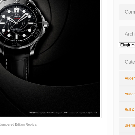
Come
Arch
Archivos
Cate
Audem
Audem
Bell 
mbered Edition Replica
Breitl