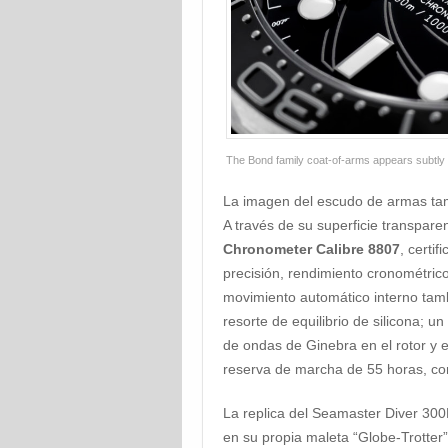
The Bond family coat-of-arms appears subtly a
La imagen del escudo de armas tamb
A través de su superficie transpare
Chronometer Calibre 8807
, certi
precisión, rendimiento cronométric
movimiento automático interno tambi
resorte de equilibrio de silicona; u
de ondas de Ginebra en el rotor y 
reserva de marcha de 55 horas, co
La replica del Seamaster Diver 3
en su propia maleta “Globe-Trotter