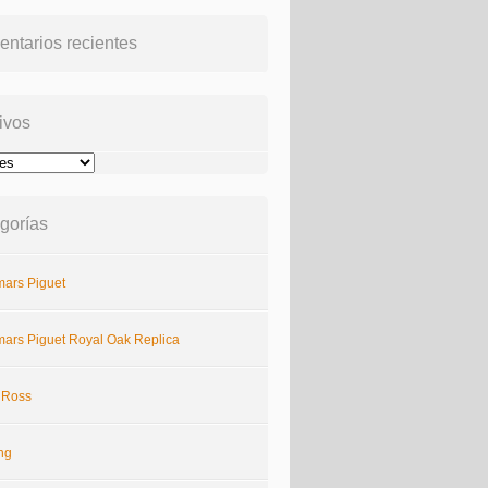
ntarios recientes
ivos
gorías
ars Piguet
ars Piguet Royal Oak Replica
& Ross
ing