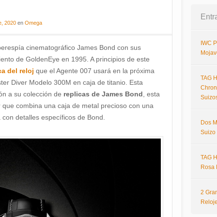
Entr
e, 2020
en
Omega
IWC P
erespía cinematográfico James Bond con sus
Mojav
ento de GoldenEye en 1995. A principios de este
ca del reloj
que el Agente 007 usará en la próxima
TAG H
ter Diver Modelo 300M en caja de titanio. Esta
Chron
ón a su colección de
replicas de James Bond
, esta
Suizo
r que combina una caja de metal precioso con una
con detalles específicos de Bond.
Dos M
Suizo
TAG H
Rosa 
2 Gra
Reloj