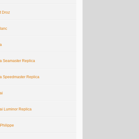
t Droz
lanc
a
 Seamaster Replica
 Speedmaster Replica
ai
ai Luminor Replica
Philippe