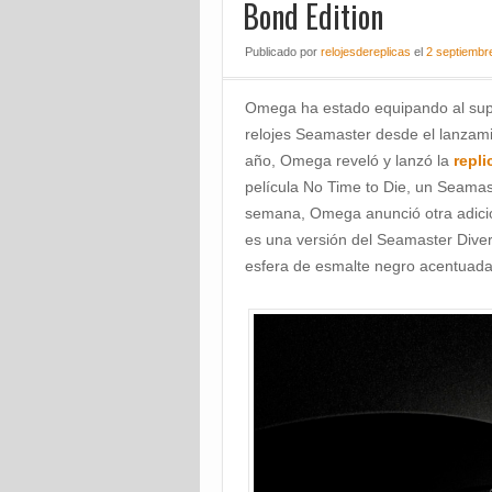
Bond Edition
Publicado
por
relojesdereplicas
el
2 septiembr
Omega ha estado equipando al sup
relojes Seamaster desde el lanzami
año, Omega reveló y lanzó la
repli
película No Time to Die, un Seamas
semana, Omega anunció otra adici
es una versión del Seamaster Dive
esfera de esmalte negro acentuada 