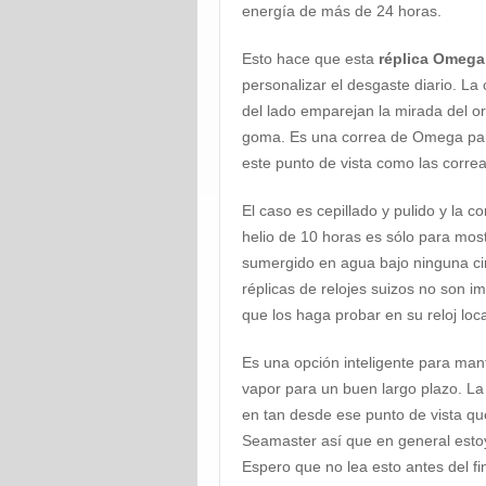
energía de más de 24 horas.
Esto hace que esta
réplica Omeg
personalizar el desgaste diario. L
del lado emparejan la mirada del or
goma. Es una correa de Omega par
este punto de vista como las corre
El caso es cepillado y pulido y la 
helio de 10 horas es sólo para mo
sumergido en agua bajo ninguna cir
réplicas de relojes suizos no son 
que los haga probar en su reloj loca
Es una opción inteligente para man
vapor para un buen largo plazo. La v
en tan desde ese punto de vista que
Seamaster así que en general estoy
Espero que no lea esto antes del f