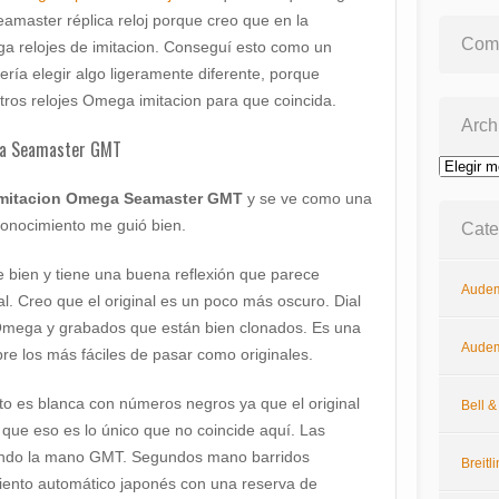
master réplica reloj porque creo que en la
Come
ga relojes de imitacion. Conseguí esto como un
ría elegir algo ligeramente diferente, porque
os relojes Omega imitacion para que coincida.
Arch
ga Seamaster GMT
Archivos
 imitacion Omega Seamaster GMT
y se ve como una
conocimiento me guió bien.
Cate
 bien y tiene una buena reflexión que parece
Audem
l. Creo que el original es un poco más oscuro. Dial
Omega y grabados que están bien clonados. Es una
Audem
re los más fáciles de pasar como originales.
to es blanca con números negros ya que el original
Bell 
que eso es lo único que no coincide aquí. Las
endo la mano GMT. Segundos mano barridos
Breitl
ento automático japonés con una reserva de