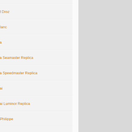
t Droz
lanc
a
 Seamaster Replica
 Speedmaster Replica
ai
ai Luminor Replica
Philippe