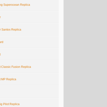
ling Superocean Replica
r
r Santos Replica
ard
t
 Classic Fusion Replica
t MP Replica
g Pilot Replica