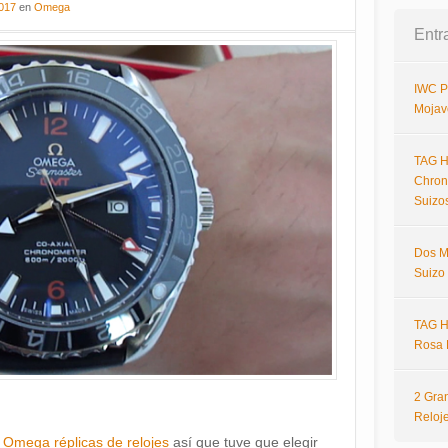
017
en
Omega
Entr
IWC P
Mojav
TAG H
Chron
Suizo
Dos M
Suizo
TAG H
Rosa 
2 Gra
Reloj
n
Omega réplicas de relojes
así que tuve que elegir