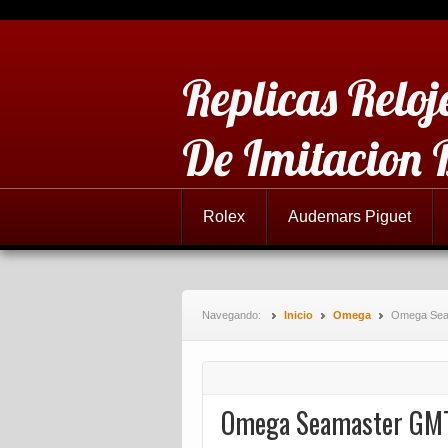
Replicas Reloj
De Imitacion 
Rolex
Audemars Piguet
Navegando:
Inicio
Omega
Omega Seam
Omega Seamaster GMT 