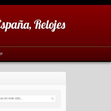
España, Relojes
er