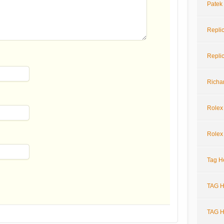
Patek
Repli
Repli
Richar
Rolex
Rolex
Tag H
TAG H
TAG H