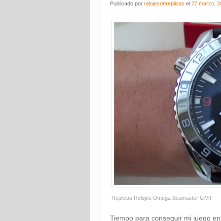
Publicado
por
relojesdereplicas
el
27 marzo, 2
Replicas Relojes Omega Seamaster GMT
Tiempo para conseguir mi juego e