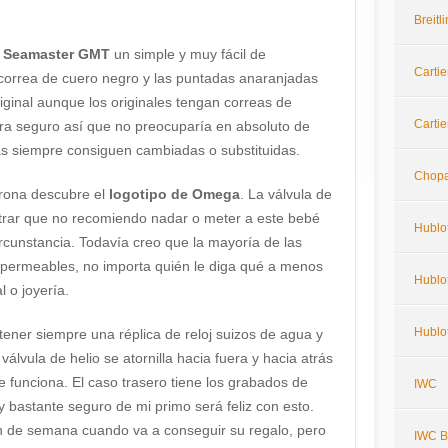
Breit
a Seamaster GMT
un simple y muy fácil de
Cartie
a correa de cuero negro y las puntadas anaranjadas
iginal aunque los originales tengan correas de
Cartie
a seguro así que no preocuparía en absoluto de
as siempre consiguen cambiadas o substituidas.
Chop
corona descubre el
logotipo de Omega
. La válvula de
strar que no recomiendo nadar o meter a este bebé
Hublo
cunstancia. Todavía creo que la mayoría de las
impermeables, no importa quién le diga qué a menos
Hublot
l o joyería.
Hublo
tener siempre una réplica de reloj suizos de agua y
álvula de helio se atornilla hacia fuera y hacia atrás
 funciona. El caso trasero tiene los grabados de
IWC
 bastante seguro de mi primo será feliz con esto.
in de semana cuando va a conseguir su regalo, pero
IWC Bi