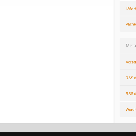
TAG H
Vache
Met
Acced
RSS
d
RSS
d
WordP