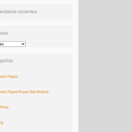
ntarios recientes
ivos
gorías
ars Piguet
ars Piguet Royal Oak Replica
& Ross
ing