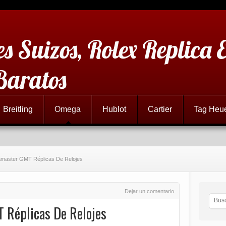
es Suizos, Rolex Replica 
Baratos
Breitling
Omega
Hublot
Cartier
Tag Heu
aster GMT Réplicas De Relojes
Dejar un comentario
Réplicas De Relojes