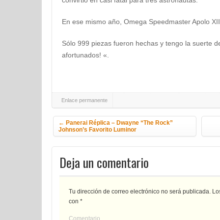
convirtió en casi fatal para tres astronautas.
En ese mismo año, Omega Speedmaster Apolo XIII 
Sólo 999 piezas fueron hechas y tengo la suerte d
afortunados! «.
Enlace permanente
Navegación de la entrada
←
Panerai Réplica – Dwayne “The Rock”
Johnson’s Favorito Luminor
Deja un comentario
Tu dirección de correo electrónico no será publicada.
Los
con
*
Comentario