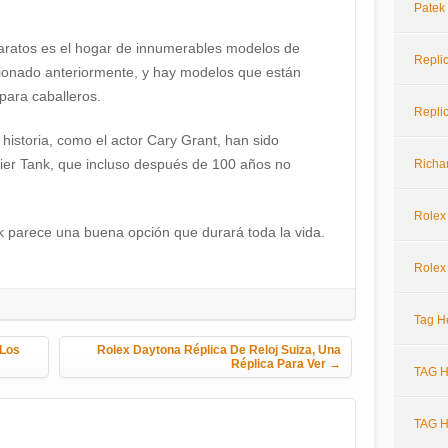
Patek
aratos es el hogar de innumerables modelos de
Repli
cionado anteriormente, y hay modelos que están
ara caballeros.
Repli
a historia, como el actor Cary Grant, han sido
tier Tank, que incluso después de 100 años no
Richar
Rolex
ank parece una buena opción que durará toda la vida.
Rolex
Tag H
 Los
Rolex Daytona Réplica De Reloj Suiza, Una
Réplica Para Ver
→
TAG H
TAG H