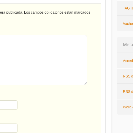
TAG H
será publicada.
Los campos obligatorios están marcados
Vache
Met
Acced
RSS
d
RSS
d
WordP