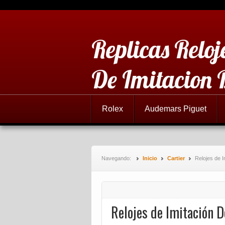
Replicas Reloj
De Imitacion 
Rolex
Audemars Piguet
Navegando:
Inicio
Cartier
Relojes de I
Relojes de Imitación D