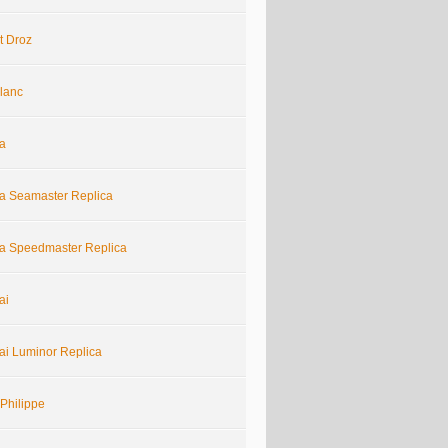
t Droz
lanc
a
 Seamaster Replica
 Speedmaster Replica
ai
ai Luminor Replica
Philippe