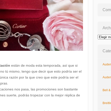
Come
Arch
Archivos
Cate
Audem
itación
están de moda esta temporada, así que si
o tú mismo, tengo que decir que esto podría ser el
 única razón por la que creo que este podría ser el
Audem
pras.
caciones nos pasa, las promociones son bastante
Bell 
nes suerte, podrás tropezar con la mejor réplica de
Breitl