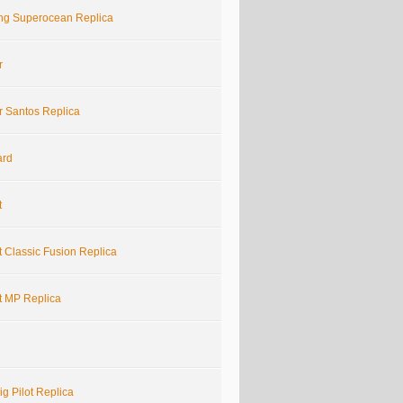
ling Superocean Replica
r
r Santos Replica
ard
t
 Classic Fusion Replica
t MP Replica
g Pilot Replica