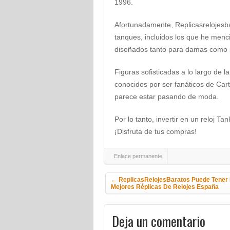
1996.
Afortunadamente, Replicasrelojesb
tanques, incluidos los que he men
diseñados tanto para damas como p
Figuras sofisticadas a lo largo de l
conocidos por ser fanáticos de Car
parece estar pasando de moda.
Por lo tanto, invertir en un reloj T
¡Disfruta de tus compras!
Enlace permanente
Navegación de la entrada
←
ReplicasRelojesBaratos Puede Tener
Mejores Réplicas De Relojes España
Deja un comentario