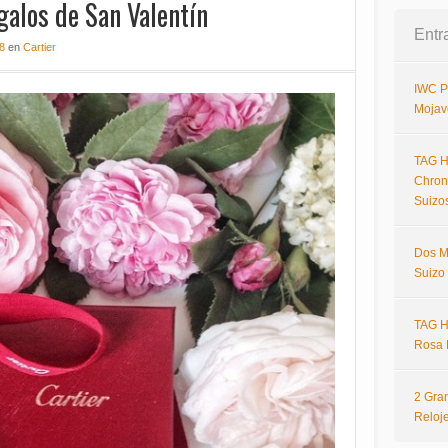
galos de San Valentín
Entr
18
en
Cartier
IWC P
Mojav
TAG H
Chron
Suizo
Dos M
Suizo
TAG H
Rosa 
2 Gra
Reloj