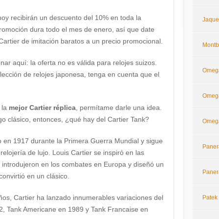
oy recibirán un descuento del 10% en toda la
Jaque
promoción dura todo el mes de enero, así que date
 Cartier de imitación baratos a un precio promocional.
Montb
 aquí: la oferta no es válida para relojes suizos.
Omeg
ección de relojes japonesa, tenga en cuenta que el
Omega
 la
mejor Cartier réplica
, permítame darle una idea.
go clásico, entonces, ¿qué hay del Cartier Tank?
Omega
do en 1917 durante la Primera Guerra Mundial y sigue
Paner
lojería de lujo. Louis Cartier se inspiró en las
introdujeron en los combates en Europa y diseñó un
Paner
onvirtió en un clásico.
os, Cartier ha lanzado innumerables variaciones del
Patek 
22, Tank Americane en 1989 y Tank Francaise en