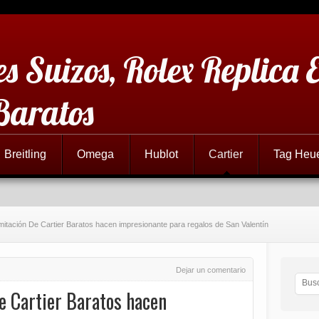
es Suizos, Rolex Replica 
Baratos
Breitling
Omega
Hublot
Cartier
Tag Heu
mitación De Cartier Baratos hacen impresionante para regalos de San Valentín
Dejar un comentario
e Cartier Baratos hacen