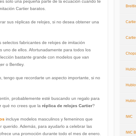
es solo una pequeña parte de la ecuación cuando te
Breit
itación Cartier baratos.
r sus réplicas de relojes, si no desea obtener una
Cartie
Cartie
 selectos fabricantes de relojes de imitación
es uno de ellos. Afortunadamente para todos los
Chop
colección bastante grande con modelos que van
er o Bentley.
Hublo
o, tengo que recordarte un aspecto importante, si no
Hublot
lentín, probablemente esté buscando un regalo para
Hublo
or qué no crees que la
réplica de relojes Cartier
?
IWC
tos
incluye modelos masculinos y femeninos que
 querido. Además, para ayudarlo a celebrar las
IWC Bi
os ofrece una promoción durante todo el mes de enero.