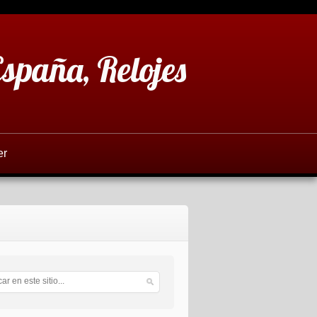
España, Relojes
er