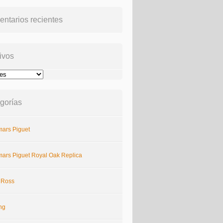
ntarios recientes
ivos
gorías
ars Piguet
ars Piguet Royal Oak Replica
& Ross
ing