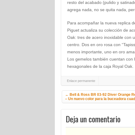
resto del acabado (pulido y satina
agrega nada, no se quita nada, per
Para acompañar la nueva replica 
Piguet actualiza su colección de a
Oak: tres de acero inoxidable con u
centro. Dos en oro rosa con “Tapiss
menos importante, uno en oro amaril
Los gemelos también cuentan con la
hexagonales de la caja Royal Oak.
Enlace permanente
Navegación de la entrada
←
Bell & Ross BR 03-92 Diver Orange Re
– Un nuevo color para la buceadora cua
Deja un comentario