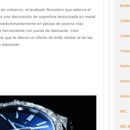
Breit
in esfuerzo, el acabado florentino que adorna el
s una decoración de superficie texturizada en metal
Cartie
 predominantemente en piezas de joyería más
a herramienta con punta de diamante, creó
Cartie
 que le dieron un efecto de brillo similar al de las
e diamante.
Chop
Hublo
Hublot
Hublo
IWC
IWC Bi