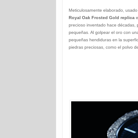
Meticulosamente elaborado, usado s
Royal Oak Frosted Gold replica
e
precioso inventado hace décadas,
pequeñas. Al golpear el oro con un
pequeñas hendiduras en la superficie
piedras preciosas, como el polvo d