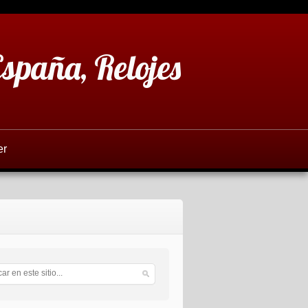
España, Relojes
er