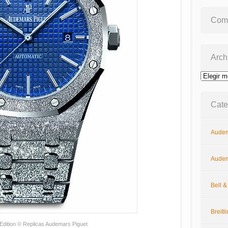
Come
Arch
Archivos
Cate
Audem
Audem
Bell 
Breitl
Edition © Replicas Audemars Piguet