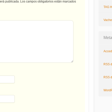
será publicada.
Los campos obligatorios están marcados
TAG H
Vache
Met
Acced
RSS
d
RSS
d
WordP