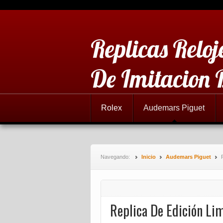
Replicas Reloj
De Imitacion 
Rolex
Audemars Piguet
Navegando:
Inicio
Audemars Piguet
Replica De Edición Li