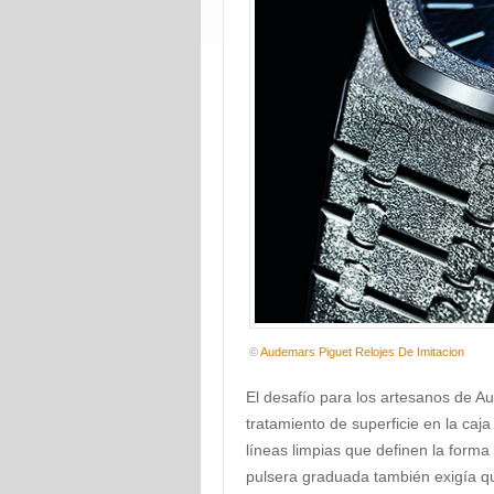
©
Audemars Piguet Relojes De Imitacion
El desafío para los artesanos de Au
tratamiento de superficie en la caja y
líneas limpias que definen la forma 
pulsera graduada también exigía qu