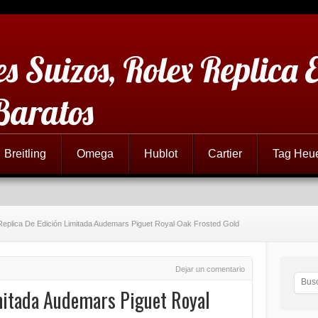
es Suizos, Rolex Replica 
Baratos
Breitling
Omega
Hublot
Cartier
Tag Heu
Replica De Edición Limitada Audemars Piguet Royal Oak Frosted Gold
Dejar un comentario
mitada Audemars Piguet Royal