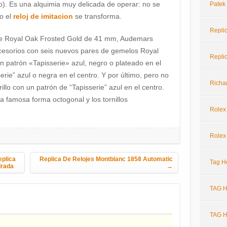
do). Es una alquimia muy delicada de operar: no se
Patek
o el
reloj de imitacion
se transforma.
Repli
de Royal Oak Frosted Gold de 41 mm, Audemars
ccesorios con seis nuevos pares de gemelos Royal
Repli
n patrón «Tapisserie» azul, negro o plateado en el
erie” azul o negra en el centro. Y por último, pero no
Richar
lo con un patrón de “Tapisserie” azul en el centro.
 famosa forma octogonal y los tornillos
Rolex
Rolex
plica
Replica De Relojes Montblanc 1858 Automatic
Tag H
drada
→
TAG H
TAG H