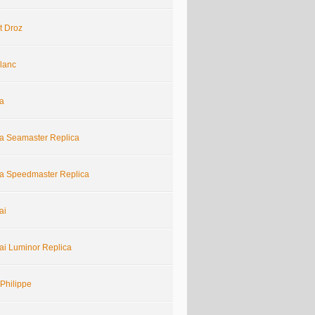
t Droz
lanc
a
 Seamaster Replica
 Speedmaster Replica
ai
ai Luminor Replica
Philippe