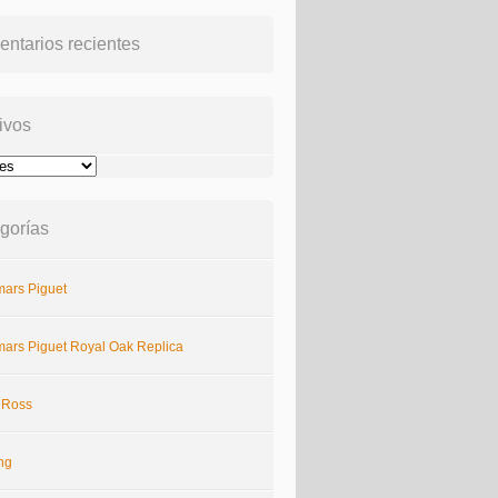
ntarios recientes
ivos
gorías
ars Piguet
ars Piguet Royal Oak Replica
& Ross
ing