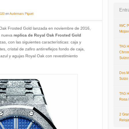
Entr
2020
en
Audemars Piguet
IWC P
al Oak Frosted Gold lanzada en noviembre de 2016,
Mojav
a nueva
replica de Royal Oak Frosted Gold
as, con las siguientes características: caja y
TAG H
s, cristal de zafiro antirreflejos fondo de caja,
Chron
 azul y agujas Royal Oak con revestimiento
Suizo
Dos M
Suizo
TAG H
Rosa 
2 Gra
Reloj