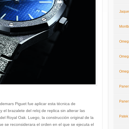
Jaque
Montb
Omeg
Omega
Omega
Paner
Paner
demars Piguet fue aplicar esta técnica de
 el brazalete del reloj de replica sin alterar las
Patek 
del Royal Oak. Luego, la construcción original de la
e se reconsiderara el orden en el que se ejecuta el