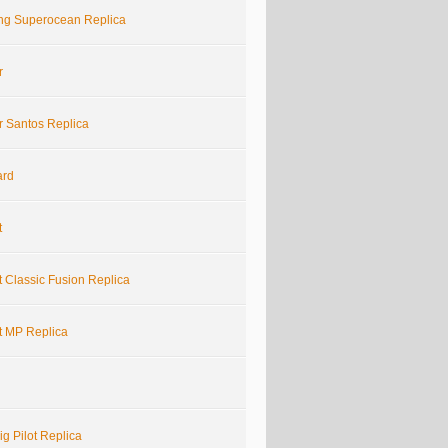
ling Superocean Replica
r
r Santos Replica
ard
t
 Classic Fusion Replica
t MP Replica
g Pilot Replica