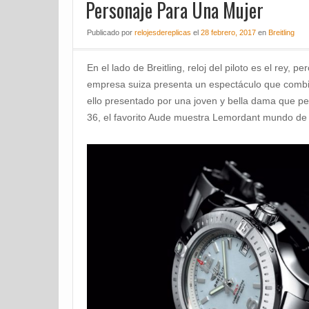
Personaje Para Una Mujer
Publicado
por
relojesdereplicas
el
28 febrero, 2017
en
Breitling
En el lado de Breitling, reloj del piloto es el rey, p
empresa suiza presenta un espectáculo que combin
ello presentado por una joven y bella dama que pedi
36, el favorito Aude muestra Lemordant mundo de