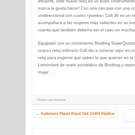
eficiente, este nuevo reloj es un buen «instrument
marca le gusta hacer! Con una carcasa con una cor
unidireccional con cuatro «jinetes» Colt 36 es un r
acompañará a las mujeres más valientes en su in
cuenta que también debería ser el caso en muchas
Equipado con un movimiento Breitling SuperQuartz
cuarzo reloj ordinario Colt dio a conocer aquí en u
reloj para mujeres que saben lo que quieren en 
Lemordant de vuelo acrobático de Breitling y repre
mujer …
Enlace permanente
Navegación de la entrada
←
Audemars Piguet Royal Oak 15400 Réplica