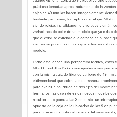
cuando visité la fábrica de Hublot el verano pasad
prácticas tomadas apresuradamente de la versión
cajas de 49 mm las hacen innegablemente demas
bastante pequeñas, las replicas de relojes MP-09
siendo relojes increíblemente divertidos y dinámic
variaciones de color de un modelo que ya existe d
que el color se extienda a la carcasa en sí hace 
sientan un poco más únicos que si fueran solo va
modelo. .
Dicho esto, desde una perspectiva técnica, estos 
MP-09 Tourbillon Bi-Axis son iguales a sus predece
con la misma caja de fibra de carbono de 49 mm co
tridimensional que sobresale de manera prominente
para exhibir el tourbillon de dos ejes del movimie
hermanos, las cajas de estos nuevos modelos cue
recubierta de goma a las 3 en punto, un interruptor
opuesto de la caja en la ubicación de las 9 en punt
para ofrecer una vista del reverso del movimiento,