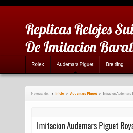
Replicas Relojes Sui
De Imitacion Barat
Rolex
Audemars Piguet
Breitling
Navegando:
Inicio
Audemars Piguet
Imitacion Audemars 
Imitacion Audemars Piguet Roya