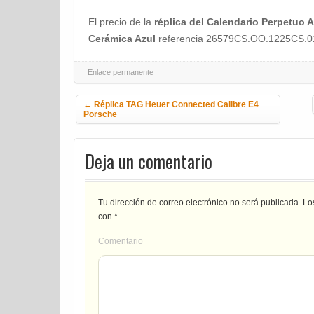
El precio de la
réplica del Calendario Perpetuo
Cerámica Azul
referencia 26579CS.OO.1225CS.01 se
Enlace permanente
Navegación de la entrada
←
Réplica TAG Heuer Connected Calibre E4
Porsche
Deja un comentario
Tu dirección de correo electrónico no será publicada.
Los
con
*
Comentario