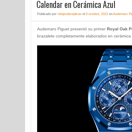
Calendar en Cerámica Azul
Publicado
por
relojesdereplicas
el
9 octubre, 2022
en
Audemars Pi
Audemars Piguet presentó su primer
Royal Oak P
brazalete completamente elaborados en cerámica 