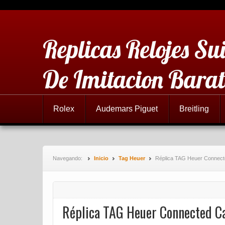
Replicas Relojes Sui
De Imitacion Barat
Rolex
Audemars Piguet
Breitling
Navegando:
Inicio
Tag Heuer
Réplica TAG Heuer Connect
Réplica TAG Heuer Connected Ca